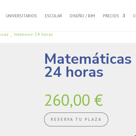
UNIVERSITARIOS
ESCOLAR
DISEÑO / BIM
PRECIOS
C
icas _ Intensivo 24 horas
Matemáticas 
24 horas
260,00
€
RESERVA TU PLAZA