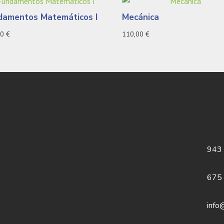
damentos Matemáticos I
Mecánica
00
€
110,00
€
943
675
info