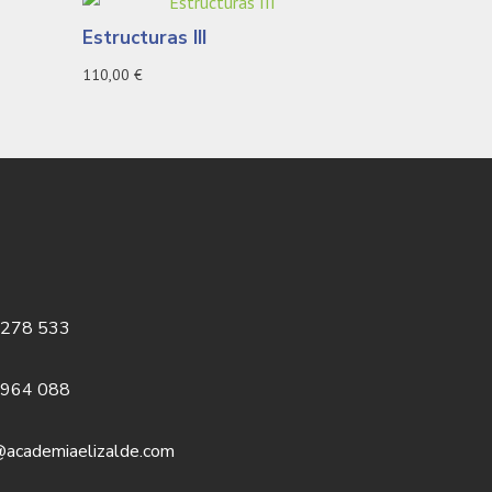
Estructuras III
110,00
€
 278 533
 964 088
@academiaelizalde.com