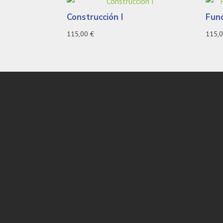
Construcción I
Fun
115,00
€
115,