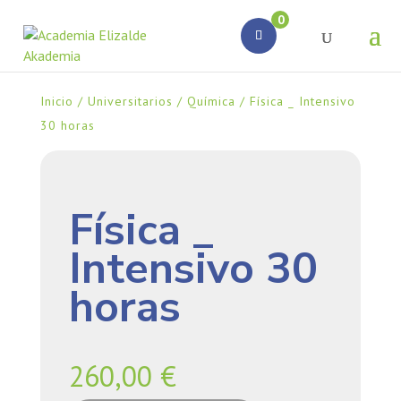
Búsqueda
0
de
productos
Inicio
/
Universitarios
/
Química
/ Física _ Intensivo
30 horas
Física _
Intensivo 30
horas
260,00
€