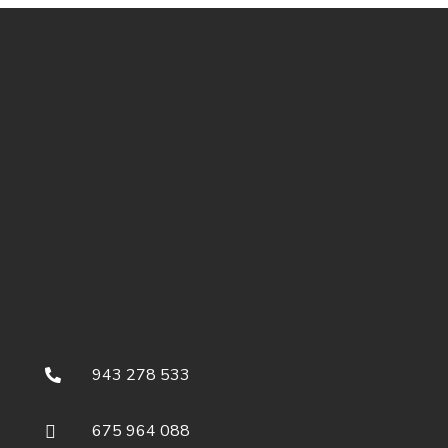
943 278 533

675 964 088
