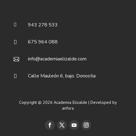
943 278 533

675 964 088

info@academiaelizalde.com

Calle Mauleón 6, bajo. Donostia

Copyright © 2026 Academia Elizalde | Developed by
anfora